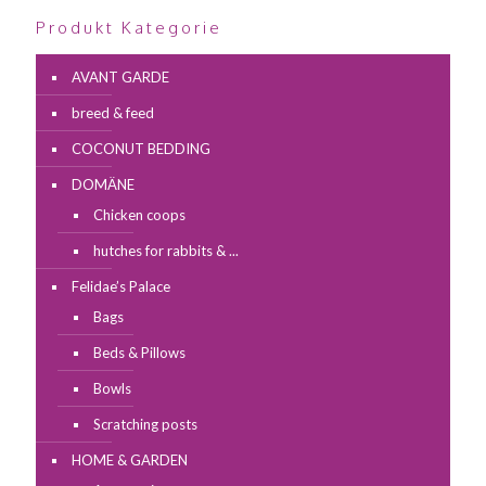
Produkt Kategorie
AVANT GARDE
breed & feed
COCONUT BEDDING
DOMÄNE
Chicken coops
hutches for rabbits & ...
Felidae’s Palace
Bags
Beds & Pillows
Bowls
Scratching posts
HOME & GARDEN